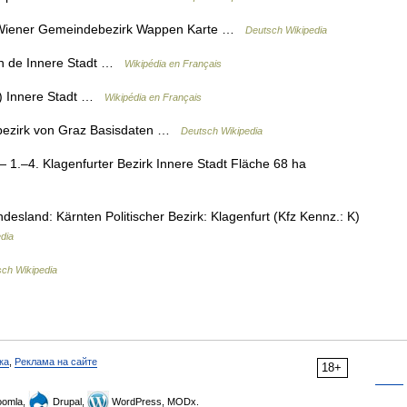
 Wiener Gemeindebezirk Wappen Karte …
Deutsch Wikipedia
on de Innere Stadt …
Wikipédia en Français
e) Innere Stadt …
Wikipédia en Français
tbezirk von Graz Basisdaten …
Deutsch Wikipedia
 1.–4. Klagenfurter Bezirk Innere Stadt Fläche 68 ha
sland: Kärnten Politischer Bezirk: Klagenfurt (Kfz Kennz.: K)
dia
ch Wikipedia
ка
,
Реклама на сайте
18+
omla,
Drupal,
WordPress, MODx.