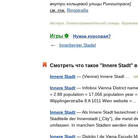
внутри
кольцевой
улицы
Рингштрасе
]
см
.
тж
.
Ringstraße
Австрия
.
Лингвострановедческий
словарь
.
Муравлев
Игры ⚽
Нужна курсовая?
Innerberger Stadel
Смотреть что такое "Innere Stadt" 
Innere Stadt
— (Vienne) Innere Stadt …
Wi
Innere Stadt
— Infobox Vienna District name 
= 2.88 population = 17,056 population year = 
Wipplingerstraße 8 A 1011 Wien website 
Innere Stadt
— Als Innere Stadt bezeichnet m
Stadtteile der Innenstadt („City“), die meis
umfassen. In manchen Städten werden die
Innere Stadt
— Distrito I de Viena Escudo