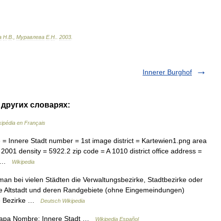
а
Н
.
В
.,
Муравлева
Е
.
Н
.
.
2003
.
Innerer Burghof
в других словарях:
kipédia en Français
= Innere Stadt number = 1st image district = Kartewien1.png area
2001 density = 5922.2 zip code = A 1010 district office address =
=… …
Wikipedia
an bei vielen Städten die Verwaltungsbezirke, Stadtbezirke oder
t die Altstadt und deren Randgebiete (ohne Eingemeindungen)
se Bezirke …
Deutsch Wikipedia
 Mapa Nombre: Innere Stadt …
Wikipedia Español