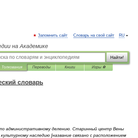
Запомнить сайт
Словарь на свой сайт
RU
едии на Академике
Найти!
Толкования
Переводы
Книги
Игры ⚽
еский словарь
по
административному
делению
.
Старинный
центр
Вены
культурному
наследию
[
название
связано
с
расположением