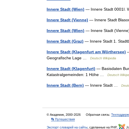
Innere Stadt (Wien)
— Innere Stadt 0001I.
Innere Stadt (Vienne)
— Innere Stadt Blas
Innere Stadt (Wien)
— Innere Stadt (Vienn
Innere Stadt (Graz)
— Innere Stadt 1. Stad
Innere Stadt (Klagenfurt am Wörthersee)
—
Geografische Lage …
Deutsch Wikipedia
Innere Stadt (Klagenfurt)
— Basisdaten Bunde
Katastralgemeinden: 1 Höhe …
Deutsch Wikipe
Innere Stadt (Bern)
— Innere Stadt …
Deuts
© Академик, 2000-2026
Обратная связь:
Техподдерж
👣 Путешествия
Экспорт словарей на сайты
, сделанные на PHP,
Jo