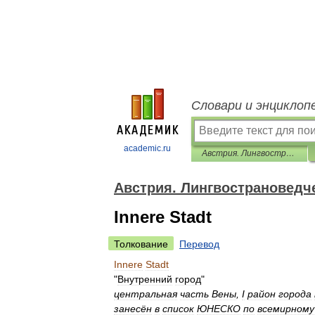
Словари и энциклоп
academic.ru
Австрия. Лингвострановедческий словарь
Австрия. Лингвострановедч
Innere Stadt
Толкование
Перевод
Innere
Stadt
"
Внутренний
город
"
центральная
часть
Вены
,
I
район
города
занесён
в
список
ЮНЕСКО
по
всемирному